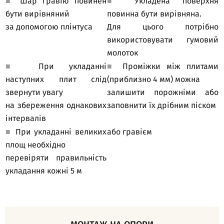
■
Шар гравію повинен
■
Укладена поверхня
бути вирівняний
повинна бути вирівняна.
за допомогою плінтуса
Для цього потрібно
використовувати гумовий
молоток
■
При укладанні
■
Проміжки між плитами
наступних плит слід
(приблизно 4 мм) можна
звернути увагу
залишити порожніми або
на збереження однакових
заповнити їх дрібним піском
інтервалів
■
При укладанні великих
або гравієм
площ необхідно
перевіряти правильність
укладання кожні 5 м