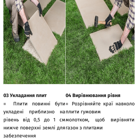
03 Укладання плит
04 Вирівнювання рівня
Плити повинні бути
Розрівняйте краї навколо
■
■
укладені приблизно на
плити гумовим
рівень від 0,5 до 1 см
молотком, щоб вирівняти
нижче поверхні землі для
газон з плитами
забезпечення