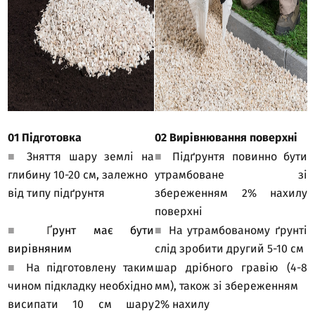
01 Підготовка
02 Вирівнювання поверхні
■
Зняття шару землі на
■
Підґрунтя повинно бути
глибину 10-20 см, залежно
утрамбоване зі
від типу підґрунтя
збереженням 2% нахилу
поверхні
■
Ґ
рунт має бути
■
На утрамбованому ґрунті
вирівняним
слід зробити другий 5-10 см
■
На підготовлену таким
шар дрібного гравію (4-8
чином підкладку необхідно
мм), також зі збереженням
висипати 10 см шару
2% нахилу