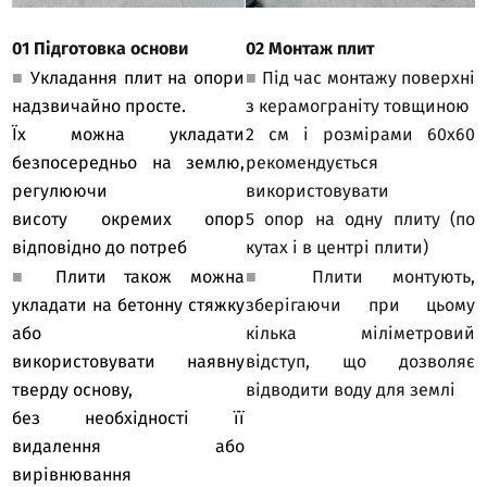
01 Підготовка основи
02 Монтаж плит
■
Укладання плит на опори
■
Під час монтажу поверхні
надзвичайно просте.
з керамограніту товщиною
Їх можна укладати
2 см і розмірами 60х60
безпосередньо на землю,
рекомендується
регулюючи
використовувати
висоту окремих опор
5 опор на одну плиту (по
відповідно до потреб
кутах і в центрі плити)
■
Плити також можна
■
Плити монтують,
укладати на бетонну стяжку
зберігаючи при цьому
або
кілька міліметровий
використовувати наявну
відступ, що дозволяє
тверду основу,
відводити воду для землі
без необхідності її
видалення або
вирівнювання