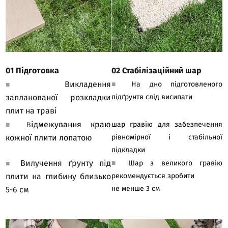
01 Підготовка
02 Стабілізаційний шар
Викладення
■
На дно підготовленого
■
запланованої розкладки
підґрунтя слід висипати
плит на траві
ідмежування краю
шар гравію для забезпечення
■
В
кожної плити лопатою
рівномірної і стабільної
підкладки
Вилучення ґрунту під
■
Шар з великого гравію
■
плити на глибину близько
рекомендується зробити
не менше 3 см
5-6 см