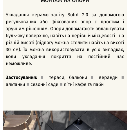
МОНТАЖ НА ОПОРИ
Укладання керамограніту Solid 2.0 за допомогою
регульованих або фіксованих опор є простим і
зручним рішенням. Опори допомагають облаштувати
будь-яку поверхню, навіть на нерівній місцевості і на
різній висоті (підлогу можна стелити навіть на висоті
30 см). Їх можна використовувати в усіх випадках,
коли укладання покриття на постійний час
неможливе.
Застосування:
■
тераси, балкони
■
веранди
■
альтанки
■
сезонні сади
■
літні кафе та паби