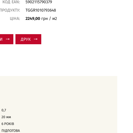
КОД EAN:
5902115790379
 ПРОДУКТУ:
TGGR1010793648
ЦІНА:
2249,00
грн / м2
ТИ
ДРУК
0,7
20
мм
6 РОКІВ
ПІДЛОГОВА