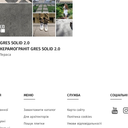
GRES SOLID 2.0
КЕРАМОГРАНІТ GRES SOLID 2.0
Тераса
Я
МЕНЮ
СЛУЖБА
СОЦІАЛЬНІ
анної
Завантажити каталог
Карта сайту
Для архітекторів
Політика cookies
ухні
Пошук плитки
Умови відповідальності