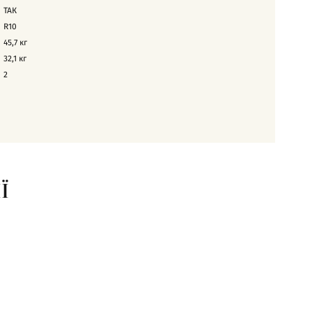
ТАК
R10
45,7
кг
32,1
кг
2
Ї