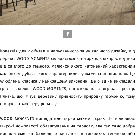
Колекція для любителів мальовничого та унікального дизайну під
дерево. WOOD MOMENTS складається з чотирьох кольорів: відтінки
від світлого до темного, малюнок якого натхненний характерним
малюнком дуба, з його характерними сучками та зернистістю. Це
улюблена класика у найкращому виконанні. Де б ви не викладали
грес з колекції WOOD MOMENTS, він оживляє та зігріває простір.
Плитка, що імітує деревину привносить природну гармонію, тому
створює атмосферу релаксу.
WOOD MOMENTS виглядатиме гарно майже скрізь. Це відкриває
широкі можливості облаштування на терасах, але так само добре
виглядатиме на балконі, з квітучою в горщиках геранню або