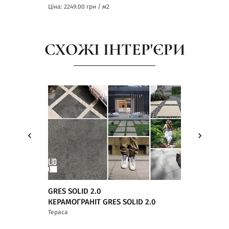
Ціна: 2249.00
грн / м2
Ціна: 2249.00
грн
СХОЖІ ІНТЕР'ЄРИ
GRES SOLID 2.0
GRES SOLID 2
КЕРАМОГРАНІТ GRES SOLID 2.0
ATAKAMA 2.0 
Тераса
Тераса