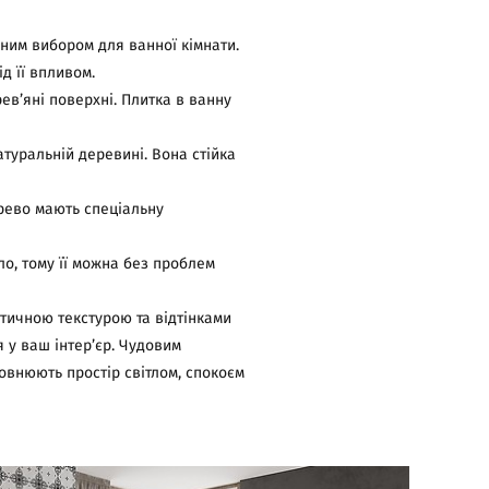
чним вибором для ванної кімнати.
д її впливом.
рев’яні поверхні. Плитка в ванну
атуральній деревині. Вона стійка
ерево мають спеціальну
ло, тому її можна без проблем
стичною текстурою та відтінками
я у ваш інтер’єр. Чудовим
овнюють простір світлом, спокоєм