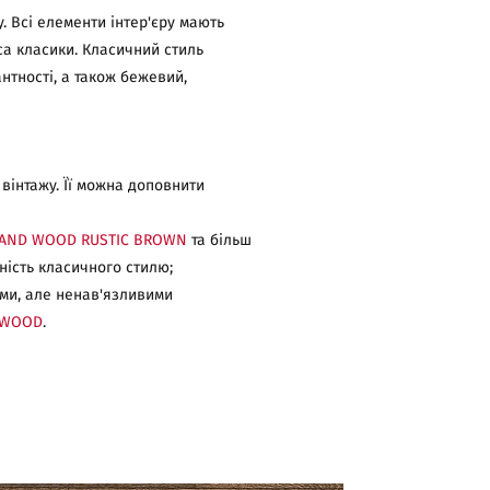
. Всі елементи інтер'єру мають
са класики. Класичний стиль
антності, а також бежевий,
вінтажу. Її можна доповнити
AND WOOD RUSTIC BROWN
та більш
аність класичного стилю;
ими, але ненав'язливими
HWOOD
.