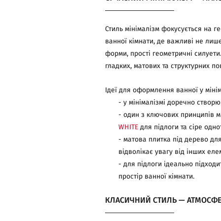
Стиль мінімалізм фокусується на ге
ванної кімнати, де важливі не лише 
форми, прості геометричні силуети.
гладких, матових та структурних по
Ідеї для оформлення ванної у мінім
- у мінімалізмі доречно створю
- один з ключових принципів мі
WHITE
для підлоги та сіре одно
- матова плитка під дерево дл
відволікає увагу від інших елем
- для підлоги ідеально підходи
простір ванної кімнати.
КЛАСИЧНИЙ СТИЛЬ — АТМОСФЕ