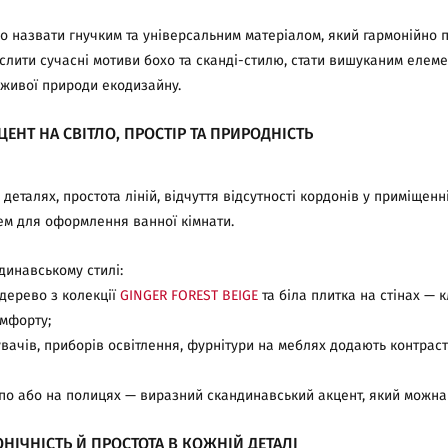
 назвати гнучким та універсальним матеріалом, який гармонійно пі
еслити сучасні мотиви бохо та сканді-стилю, стати вишуканим еле
 живої природи екодизайну.
НТ НА СВІТЛО, ПРОСТІР ТА ПРИРОДНІСТЬ
деталях, простота ліній, відчуття відсутності кордонів у приміщенні
ем для оформлення ванної кімнати.
динавському стилі:
 дерево з колекції
GINGER FOREST BEIGE
та біла плитка на стінах —
омфорту;
увачів, приборів освітлення, фурнітури на меблях додають контраст
шпо або на полицях — виразний скандинавський акцент, який можна 
НІЧНІСТЬ Й ПРОСТОТА В КОЖНІЙ ДЕТАЛІ