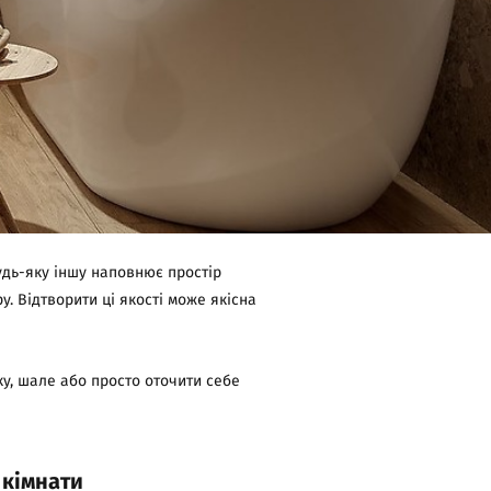
удь-яку іншу наповнює простір
. Відтворити ці якості може якісна
у, шале або просто оточити себе
 кімнати