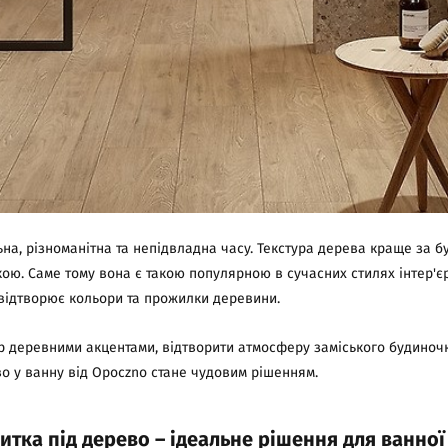
на, різноманітна та непідвладна часу. Текстура дерева краще за б
ою. Саме тому вона є такою популярною в сучасних стилях інтер'єру
 відтворює кольори та прожилки деревини.
р деревними акцентами, відтворити атмосферу заміського будиночк
о у ванну від Opoczno стане чудовим рішенням.
итка під дерево – ідеальне рішення для ванної