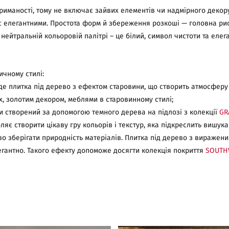
риманості, тому не включає зайвих елементів чи надмірного декору
ас елегантними. Простота форм й збереження розкоші — головна ри
нейтральній кольоровій палітрі – це білий, символ чистоти та елег
ичному стилі:
уде плитка під дерево з ефектом старовини, що створить атмосферу 
, золотим декором, меблями в старовинному стилі;
и створений за допомогою темного дерева на підлозі з колекції
GR
воляє створити цікаву гру кольорів і текстур, яка підкреслить вишук
о зберігати природність матеріалів. Плитка під дерево з виражен
гантно. Такого ефекту допоможе досягти колекція покриття
SOUT