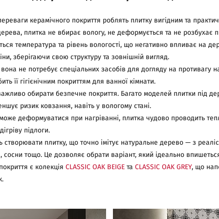
переваги керамічного покриття роблять плитку вигідним та практи
дерева, плитка не вбирає вологу, не деформується та не розбухає пі
ється температура та рівень вологості, що негативно впливає на де
міни, зберігаючи свою структуру та зовнішній вигляд.
, вона не потребує спеціальних засобів для догляду на противагу н
бить її гігієнічним покриттям для ванної кімнати.
і важливо обирати безпечне покриття. Багато моделей плитки під д
ншує ризик ковзання, навіть у вологому стані.
а може деформуватися при нагріванні, плитка чудово проводить теп
ігріву підлоги.
ть створювати плитку, що точно імітує натуральне дерево — з реалі
нге, сосни тощо. Це дозволяє обрати варіант, який ідеально впишетьс
покриття є колекція
CLASSIC OAK BEIGE
та
CLASSIC OAK GREY
, що нап
.