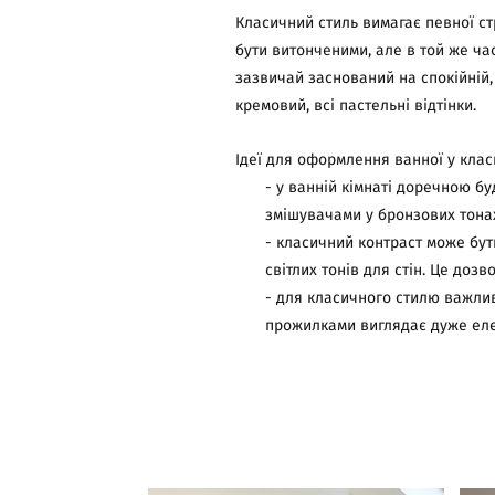
Класичний стиль вимагає певної ст
бути витонченими, але в той же ч
зазвичай заснований на спокійній, 
кремовий, всі пастельні відтінки.
Ідеї для оформлення ванної у клас
- у ванній кімнаті доречною б
змішувачами у бронзових тонах
- класичний контраст може бут
світлих тонів для стін. Це доз
- для класичного стилю важлив
прожилками виглядає дуже еле