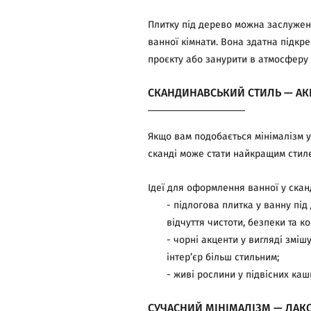
Плитку під дерево можна заслужено
ванної кімнати. Вона здатна підкр
проєкту або занурити в атмосферу
СКАНДИНАВСЬКИЙ СТИЛЬ — АКЦЕ
Якщо вам подобається мінімалізм у 
сканді може стати найкращим стил
Ідеї для оформлення ванної у скан
- підлогова плитка у ванну під
відчуття чистоти, безпеки та к
- чорні акценти у вигляді зміш
інтер’єр більш стильним;
- живі рослини у підвісних ка
СУЧАСНИЙ МІНІМАЛІЗМ — ЛАКО