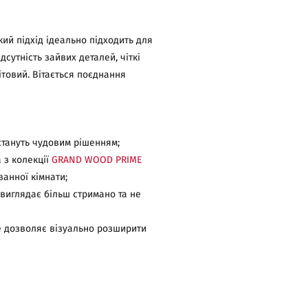
кий підхід ідеально підходить для
дсутність зайвих деталей, чіткі
ітовий. Вітається поєднання
 стануть чудовим рішенням;
 з колекції
GRAND WOOD PRIME
ванної кімнати;
 виглядає більш стримано та не
 Це дозволяє візуально розширити