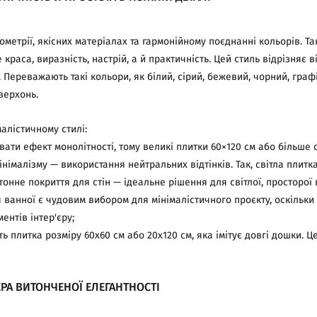
ометрії, якісних матеріалах та гармонійному поєднанні кольорів. Та
краса, виразність, настрій, а й практичність. Цей стиль відрізняє ві
 Переважають такі кольори, як білий, сірий, бежевий, чорний, граф
верхонь.
алістичному стилі:
вати ефект монолітності, тому великі плитки 60×120 см або більше
німалізму — використання нейтральних відтінків. Так, світла плитка
тонне покриття для стін — ідеальне рішення для світлої, просторої 
я ванної є чудовим вибором для мінімалістичного проєкту, оскільки
ентів інтер'єру;
ть плитка розміру 60x60 см або 20х120 см, яка імітує довгі дошки.
РА ВИТОНЧЕНОЇ ЕЛЕГАНТНОСТІ