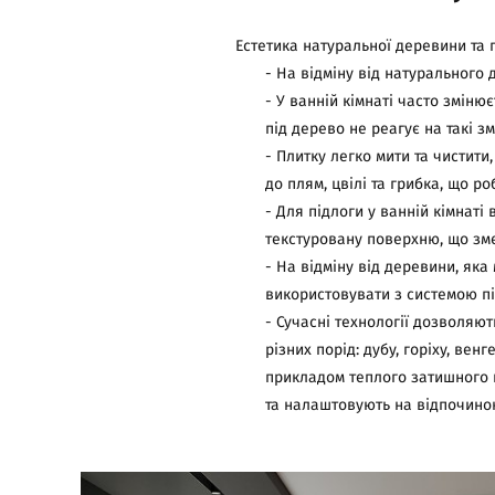
Естетика натуральної деревини та 
- На відміну від натурального 
- У ванній кімнаті часто зміню
під дерево не реагує на такі з
- Плитку легко мити та чистити
до плям, цвілі та грибка, що ро
- Для підлоги у ванній кімнат
текстуровану поверхню, що зме
- На відміну від деревини, як
використовувати з системою під
- Сучасні технології дозволяю
різних порід: дубу, горіху, ве
прикладом теплого затишного 
та налаштовують на відпочинок