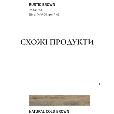
RUSTIC BROWN
RUSTIC
19,8x119,8
19,8x119,8
Ціна: 1449.00
грн / м2
Ціна: 144
СХОЖІ ПРОДУКТИ
NATURAL COLD BROWN
NATURA