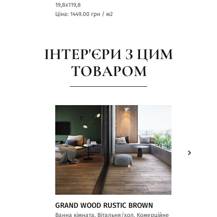
19,8x119,8
19,8x119,8
Ціна: 1449.00
грн / м2
Ціна: 144
ІНТЕР'ЄРИ З ЦИМ
ТОВАРОМ
GRAND WOOD RUSTIC BROWN
GRAND 
Ванна кімната, Вітальня/хол, Комерційне
Ванна кі