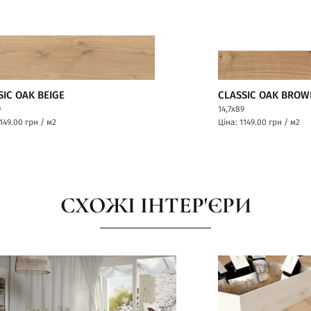
SIC OAK BEIGE
CLASSIC OAK BROW
9
14,7x89
1149.00
грн / м2
Ціна: 1149.00
грн / м2
СХОЖІ ІНТЕР'ЄРИ