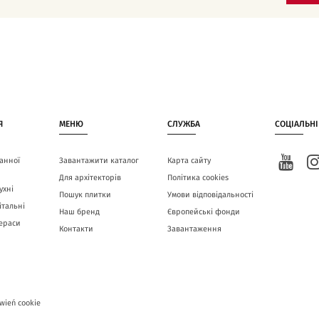
Я
МЕНЮ
СЛУЖБА
СОЦІАЛЬНІ
анної
Завантажити каталог
Карта сайту
Для архітекторів
Політика cookies
ухні
Пошук плитки
Умови відповідальності
італьні
Наш бренд
Європейські фонди
тераси
Контакти
Завантаження
wień cookie