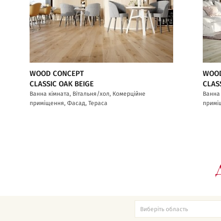
WOOD CONCEPT
WOOD
CLASSIC OAK BEIGE
CLAS
Ванна кімната, Вітальня/хол, Комерційне
Ванна 
приміщення, Фасад, Тераса
примі