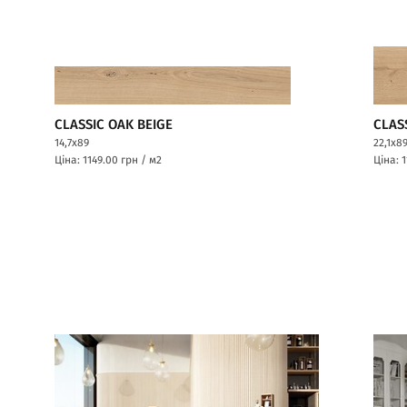
CLASSIC OAK BEIGE
CLAS
14,7x89
22,1x8
Ціна: 1149.00
грн / м2
Ціна: 