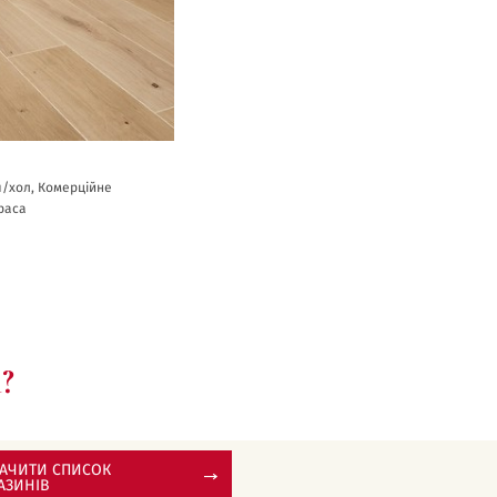
я/хол, Комерційне
раса
?
АЧИТИ СПИСОК
АЗИНІВ