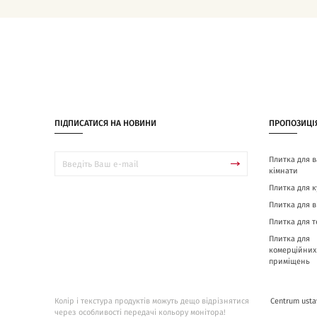
ПІДПИСАТИСЯ НА НОВИНИ
ПРОПОЗИЦІ
Плитка для в
кімнати
Плитка для к
Плитка для в
Плитка для 
Плитка для
комерційних
приміщень
Колір і текстура продуктів можуть дещо відрізнятися
Centrum usta
через особливості передачі кольору монітора!