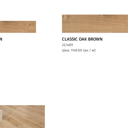
N
CLASSIC OAK BROWN
22,1x89
Ціна: 1149.00
грн / м2