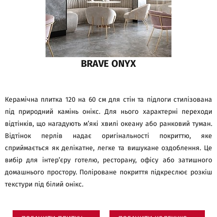
BRAVE ONYX
Керамічна плитка 120 на 60 см для стін та підлоги стилізована
під природний камінь онікс. Для нього характерні переходи
відтінків, що нагадують м’які хвилі океану або ранковий туман.
Відтінок перлів надає оригінальності покриттю, яке
сприймається як делікатне, легке та вишукане оздоблення. Це
вибір для інтер’єру готелю, ресторану, офісу або затишного
домашнього простору. Поліроване покриття підкреслює розкіш
текстури під білий онікс.