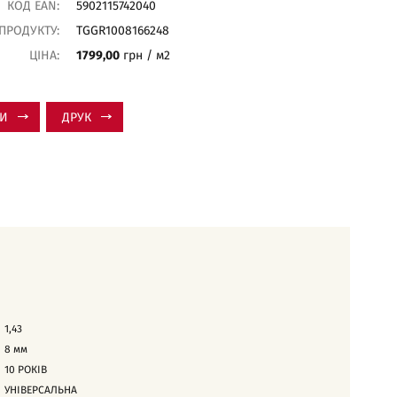
КОД EAN:
5902115742040
 ПРОДУКТУ:
TGGR1008166248
ЦІНА:
1799,00
грн / м2
ТИ
ДРУК
1,43
8
мм
10 РОКІВ
УНІВЕРСАЛЬНА