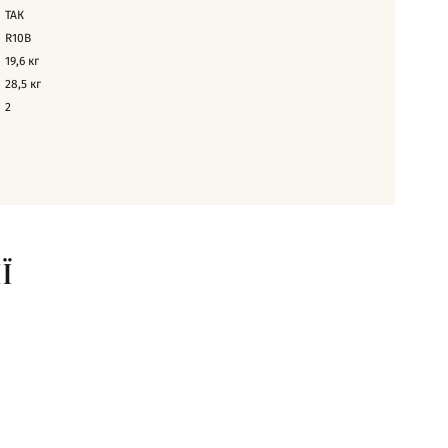
ТАК
R10B
19,6
кг
28,5
кг
2
Ї