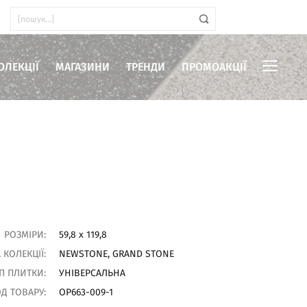
ОЛЕКЦІЇ
МАГАЗИНИ
ТРЕНДИ
ПРОМОАКЦІЇ
иміщень
РОЗМІРИ:
59,8 x 119,8
 КОЛЕКЦІЇ:
NEWSTONE, GRAND STONE
П ПЛИТКИ:
УНІВЕРСАЛЬНА
Д ТОВАРУ:
OP663-009-1