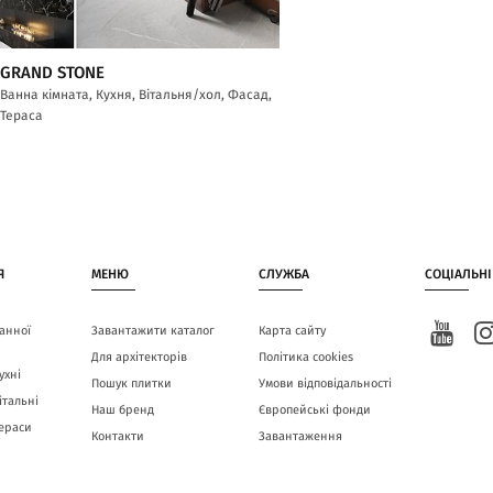
GRAND STONE
Ванна кімната, Кухня, Вітальня/хол, Фасад,
Тераса
Я
МЕНЮ
СЛУЖБА
СОЦІАЛЬНІ
анної
Завантажити каталог
Карта сайту
Для архітекторів
Політика cookies
ухні
Пошук плитки
Умови відповідальності
італьні
Наш бренд
Європейські фонди
тераси
Контакти
Завантаження