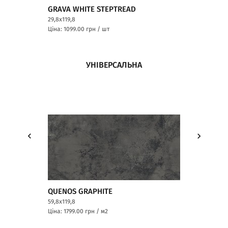
GRAVA WHITE STEPTREAD
QUENOS GRAP
29,8x119,8
29,8x59,8
Ціна: 1099.00
грн / шт
Ціна: 449.00
грн 
УНІВЕРСАЛЬНА
QUENOS GRAPHITE
QUENOS GREY
59,8x119,8
59,8x119,8
Ціна: 1799.00
грн / м2
Ціна: 1899.00
грн