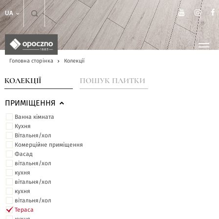
UA
Головна сторінка
Колекції
КОЛЕКЦІЇ
ПОШУК ПЛИТКИ
ПРИМІЩЕННЯ
Ванна кімната
Кухня
Вітальня/хол
Комерційне приміщення
Фасад
вітальня/хол
кухня
вітальня/хол
кухня
вітальня/хол
Тераса