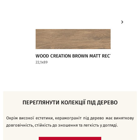
WOOD CREATION BROWN MATT RECT
WOOD C
22,1x89
22,1x89
ПЕРЕГЛЯНУТИ КОЛЕКЦІЇ ПІД ДЕРЕВО
Окрім високої естетики, керамограніт під дерево має виняткову
довговічність, стійкість до зношення та легкість у догляді.