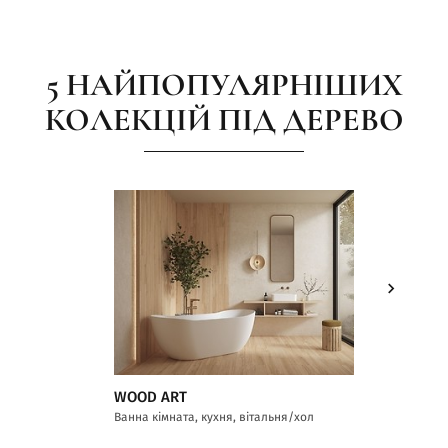
5 НАЙПОПУЛЯРНІШИХ
КОЛЕКЦІЙ ПІД ДЕРЕВО
WOOD ART
GRAND 
Ванна кімната, кухня, вітальня/хол
Ванна кі
приміщен