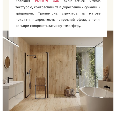
Колекція
PASSION OAK
вирізняється чіткою
текстурою, контрастами та підкресленими сучками й
тріщинами. Тривимірна структура та матове
покриття підкреслюють природний ефект, а теплі
кольори створюють затишну атмосферу.