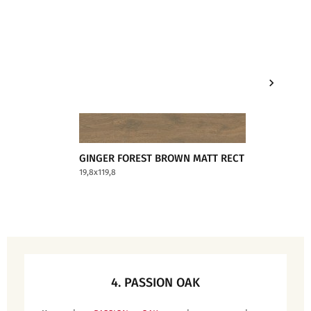
GINGER FOREST BROWN MATT RECT
GINGER
19,8x119,8
19,8x119,8
4. PASSION OAK