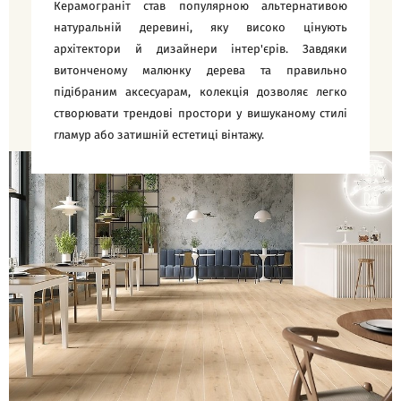
Керамограніт став популярною альтернативою
натуральній деревині, яку високо цінують
архітектори й дизайнери інтер'єрів. Завдяки
витонченому малюнку дерева та правильно
підібраним аксесуарам, колекція дозволяє легко
створювати трендові простори у вишуканому стилі
гламур або затишній естетиці вінтажу.