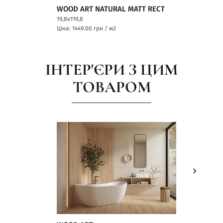
WOOD ART NATURAL MATT RECT
WOOD A
19,8x119,8
19,8x119,8
Ціна: 1449.00
грн / м2
Ціна: 144
ІНТЕР'ЄРИ З ЦИМ
ТОВАРОМ