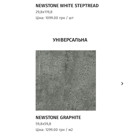
NEWSTONE WHITE STEPTREAD
NEWSTO
29,8x119,8
29,8x119,8
Ціна: 1099.00
грн / шт
Ціна: 109
УНІВЕРСАЛЬНА
NEWSTONE GRAPHITE
NEWSTO
59,8x59,8
119,8x119,
Ціна: 1299.00
грн / м2
Ціна: 279