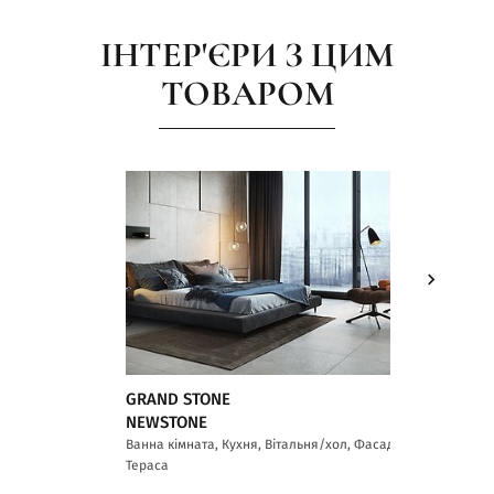
ІНТЕР'ЄРИ З ЦИМ
ТОВАРОМ
GRAND STONE
GRAND 
NEWSTONE
Ванна кім
Тераса
Ванна кімната, Кухня, Вітальня/хол, Фасад,
Тераса