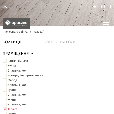
UA
Головна сторінка
Колекції
КОЛЕКЦІЇ
ПОШУК ПЛИТКИ
ПРИМІЩЕННЯ
Ванна кімната
Кухня
Вітальня/хол
Комерційне приміщення
Фасад
вітальня/хол
кухня
вітальня/хол
кухня
вітальня/хол
Тераса