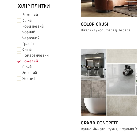
КОЛІР ПЛИТКИ
Бежевий
Білий
COLOR CRUSH
Коричневий
Вітальня/хол, Фасад, Тераса
Чорний
Червоний
Графіт
Синій
Помаранчевий
Рожевий
Сірий
Зелений
Жовтий
GRAND CONCRETE
Ванна кімната, Кухня, Вітальня/