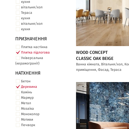
кухня
вітальня/хол
Тераса
кухня
вітальня/хол
кухня
ПРИЗНАЧЕННЯ
Плитка настінна
WOOD CONCEPT
Плитка підлогова
Універсальна
CLASSIC OAK BEIGE
(керамограніт)
Ванна кімната, Вітальня/хол, К
приміщення, Фасад, Тераса
НАТХНЕННЯ
Бетон
Деревина
Камінь
Мармур
Метал
Мозаїка
Моноколор
Мотиви
Печворк