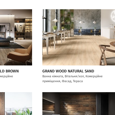
OLD BROWN
GRAND WOOD NATURAL SAND
омерційне
Ванна кімната, Вітальня/хол, Комерційне
приміщення, Фасад, Тераса