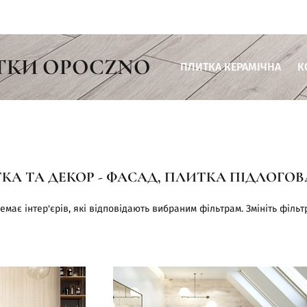
ТКИ OPOCZNO
ПЛИТКА КЕРАМІЧНА
К
Плитка для ванної кімнати
Плитка для кухні
Плитка для вітальні
КА ТА ДЕКОР - ФАСАД, ПЛИТКА ПІДЛОГОВ
Плитка для тераси
Плитка для комерційних пр
емає інтер'єрів, які відповідають вибраним фільтрам. Змініть фільт