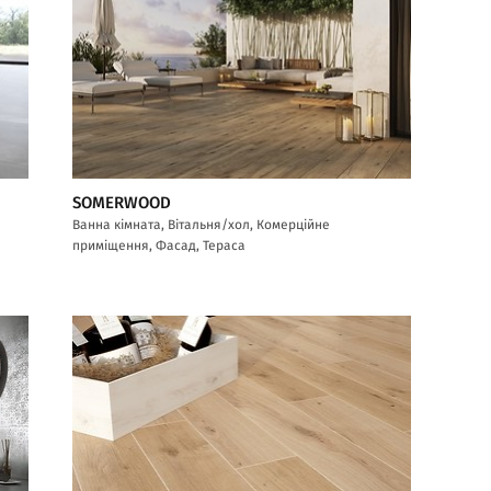
SOMERWOOD
Ванна кімната, Вітальня/хол, Комерційне
приміщення, Фасад, Тераса