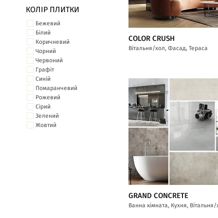
КОЛІР ПЛИТКИ
Бежевий
Білий
COLOR CRUSH
Коричневий
Вітальня/хол, Фасад, Тераса
Чорний
Червоний
Графіт
Синій
Помаранчевий
Рожевий
Сірий
Зелений
Жовтий
GRAND CONCRETE
Ванна кімната, Кухня, Вітальня/