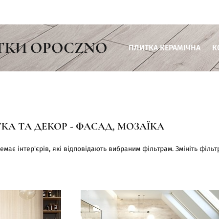
ТКИ OPOCZNO
ПЛИТКА КЕРАМІЧНА
К
Плитка для ванної кімнати
Плитка для кухні
Плитка для вітальні
КА ТА ДЕКОР - ФАСАД, МОЗАЇКА
Плитка для тераси
Плитка для комерційних пр
емає інтер'єрів, які відповідають вибраним фільтрам. Змініть фільт