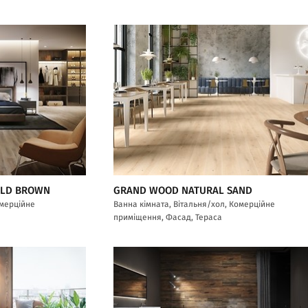
OLD BROWN
GRAND WOOD NATURAL SAND
омерційне
Ванна кімната, Вітальня/хол, Комерційне
приміщення, Фасад, Тераса