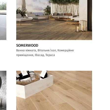
SOMERWOOD
Ванна кімната, Вітальня/хол, Комерційне
приміщення, Фасад, Тераса