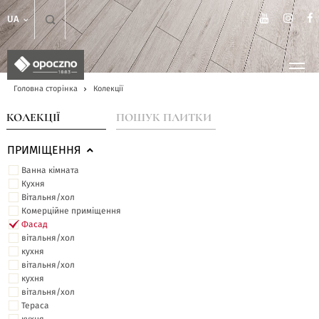
UA
Головна сторінка
Колекції
КОЛЕКЦІЇ
ПОШУК ПЛИТКИ
ПРИМІЩЕННЯ
Ванна кімната
Кухня
Вітальня/хол
Комерційне приміщення
Фасад
вітальня/хол
кухня
вітальня/хол
кухня
вітальня/хол
Тераса