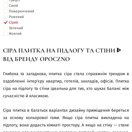
Графіт
Синій
Помаранчевий
Рожевий
Сірий
Зелений
Жовтий
СІРА ПЛИТКА НА ПІДЛОГУ ТА СТІНИ ᐈ
ВІД БРЕНДУ OPOCZNO
Глибока та загадкова, плитка сіра стала справжнім трендом в
оздобленні інтер'єру квартир, готелів, закладів, офісів. Плитка
сіра на підлогу та стіни ідеальна для тих, хто шукає баланс між
сучасністю й класикою.
Сіра плитка в багатьох варіантах дизайну приміщення береться
за основу кольорової гами. Якщо сіра плитка викладена на
підлогу, вона додасть кімнаті простору. А якщо на стіну — стане