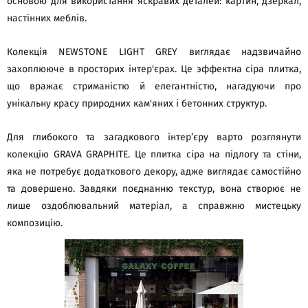
основою для використання яскравих деталей: картин, дзеркал,
настінних меблів.
Колекція NEWSTONE LIGHT GREY виглядає надзвичайно
захоплююче в просторих інтер'єрах. Це эффектна сіра плитка,
що вражає стриманістю й елегантністю, нагадуючи про
унікальну красу природних кам'яних і бетонних структур.
Для глибокого та загадкового інтер’єру варто розглянути
колекцію GRAVA GRAPHITE. Це плитка сіра на підлогу та стіни,
яка не потребує додаткового декору, адже виглядає самостійно
та довершено. Завдяки поєднанню текстур, вона створює не
лише оздоблювальний матеріал, а справжню мистецьку
композицію.