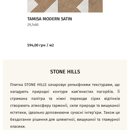
TAMISA LIGHT
TAMISA MODERN SATIN
29,7x60
29,7x60
584,00 грн / м2
594,00 грн / м2
524,00 грн / м2
STONE HILLS
Плитка STONE HILLS зачаровує рельєфними текстурами, що
нагадують природні контури кам’янистих пагорбів. Її
стримана палітра та ніжні переходи сірих відтінків
створюють атмосферу гармонії, сили природи та вишуканої
естетики, ідеально доповнюючи сучасні інтер’єри. Також це
бездоганне рішення для шляхетної, вишуканої та гламурної
класики.