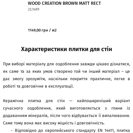
WOOD CREATION BROWN MATT RECT
WOOD CREATI
22,1x89
22,1x89
1149,00 грн / м2
1149,00 грн / м
Характеристики плитки для стін
При виборі матеріалу для оздоблення завжди цікаво дізнатися,
як саме та за яких умов створено той чи інший матеріал – це
дає змогу зрозуміти, наскільки покриття практичне, легке в
роботі та довговічне в експлуатації.
Керамічна плитка для стін — найпоширеніший варіант
сучасного оздоблення, який виготовляється з глини із
додаванням мінералів, після чого відбувається її випалювання.
Саме тому вона має високу міцність і довговічність.
- Відповідно до європейського стандарту EN 14411, плитка