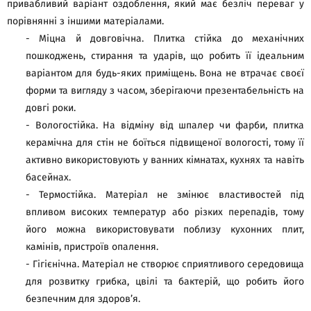
привабливий варіант оздоблення, який має безліч переваг у
порівнянні з іншими матеріалами.
- Міцна й довговічна. Плитка стійка до механічних
пошкоджень, стирання та ударів, що робить її ідеальним
варіантом для будь-яких приміщень. Вона не втрачає своєї
форми та вигляду з часом, зберігаючи презентабельність на
довгі роки.
- Вологостійка. На відміну від шпалер чи фарби, плитка
керамічна для стін не боїться підвищеної вологості, тому її
активно використовують у ванних кімнатах, кухнях та навіть
басейнах.
- Термостійка. Матеріал не змінює властивостей під
впливом високих температур або різких перепадів, тому
його можна використовувати поблизу кухонних плит,
камінів, пристроїв опалення.
- Гігієнічна. Матеріал не створює сприятливого середовища
для розвитку грибка, цвілі та бактерій, що робить його
безпечним для здоров’я.