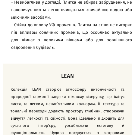
- Невибаглива у догляді. Плитка не вбирає забруднення, не
накопичує пил та легко очищається звичайною водою або
миючими засобами.
- Стійка до впливу УФ-променів. Плитка на стіни не вигоряє
під впливом сонячних променів, що особливо актуально
для кімнат з великими вікнами або для зовнішнього
оздоблення будівель.
LEAN
Колекція LEAN створює атмосферу витонченості та
природної гармонії завдяки ніжному візерунку, що імітує
листя, та легким, ненав’язливим кольорам. Її текстура та
тональні переходи додають простору глибини, створюючи
відчуття легкості та свіжості. Вона ідеально підходить для
сучасного інтер’єру, уособлюючи естетику й
функціональність. Чудово поєднується з яскравими