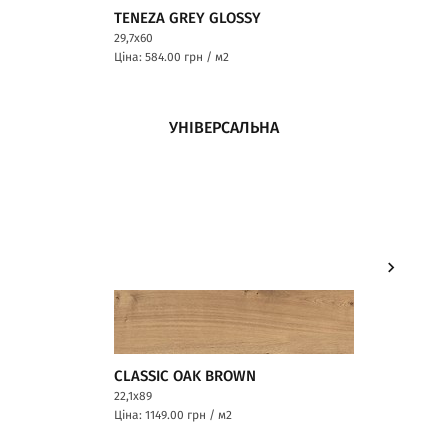
TENEZA GREY GLOSSY
TENEZA
29,7x60
29,7x60
Ціна: 584.00
грн / м2
Ціна: 399
УНІВЕРСАЛЬНА
CLASSIC OAK BROWN
22,1x89
Ціна: 1149.00
грн / м2