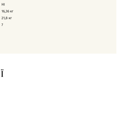
НІ
16,36
кг
21,8
кг
7
Ї