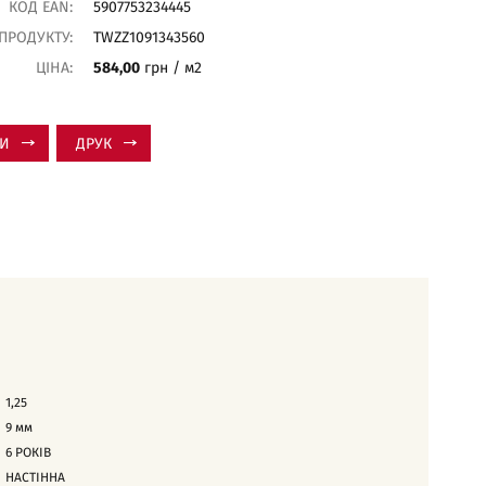
КОД EAN:
5907753234445
 ПРОДУКТУ:
TWZZ1091343560
ЦІНА:
584,00
грн / м2
ТИ
ДРУК
1,25
9
мм
6 РОКІВ
НАСТІННА