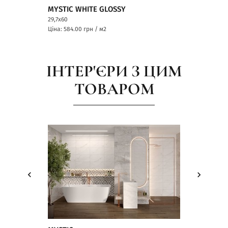
MYSTIC WHITE GLOSSY
MYSTIC STRU
29,7x60
29,7x60
Ціна: 584.00
грн / м2
Ціна: 594.00
грн 
ІНТЕР'ЄРИ З ЦИМ
ТОВАРОМ