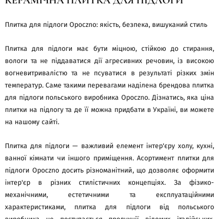
КЕРАМІЧНА ПЛИТКА ДЛЯ ПІДЛОГИ
Плитка для підлоги Opoczno: якість, безпека, вишуканий стиль
Плитка для підлоги має бути міцною, стійкою до стирання,
вологи та не піддаватися дії агресивних речовин, із високою
вогневитривалістю та не псуватися в результаті різких змін
температур. Саме такими перевагами наділена брендова плитка
для підлоги польського виробника Opoczno. Дізнатись, яка ціна
плитки на підлогу та де її можна придбати в Україні, ви можете
на нашому сайті.
Плитка для підлоги — важливий елемент інтер'єру холу, кухні,
ванної кімнати чи іншого приміщення. Асортимент плитки для
підлоги Opoczno досить різноманітний, що дозволяє оформити
інтер'єр в різних стилістичних концепціях. За фізико-
механічними, естетичними та експлуатаційними
характеристиками, плитка для підлоги від польського