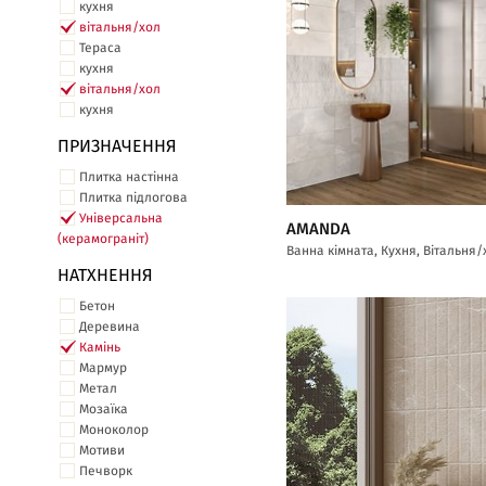
кухня
вітальня/хол
Тераса
кухня
вітальня/хол
кухня
ПРИЗНАЧЕННЯ
Плитка настінна
Плитка підлогова
Універсальна
AMANDA
(керамограніт)
Ванна кімната, Кухня, Вітальня/
НАТХНЕННЯ
Бетон
Деревина
Камінь
Мармур
Метал
Мозаїка
Моноколор
Мотиви
Печворк