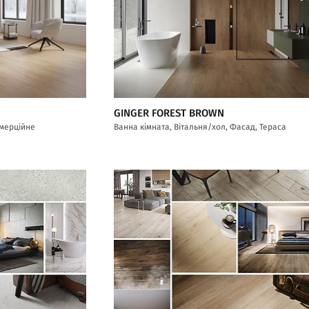
GINGER FOREST BROWN
омерційне
Ванна кімната, Вітальня/хол, Фасад, Тераса