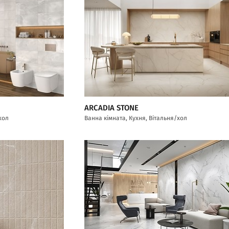
ARCADIA STONE
хол
Ванна кімната, Кухня, Вітальня/хол