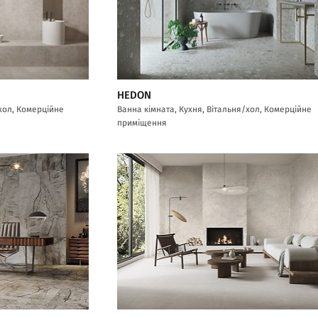
HEDON
/хол, Комерційне
Ванна кімната, Кухня, Вітальня/хол, Комерційне
приміщення