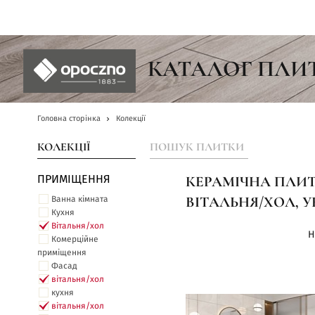
UA
КАТАЛОГ ПЛИ
Головна сторінка
Колекції
КОЛЕКЦІЇ
ПОШУК ПЛИТКИ
ПРИМІЩЕННЯ
КЕРАМІЧНА ПЛИТК
Ванна кімната
ВІТАЛЬНЯ/ХОЛ, У
Кухня
Вітальня/хол
Н
Комерційне
приміщення
Фасад
вітальня/хол
кухня
вітальня/хол