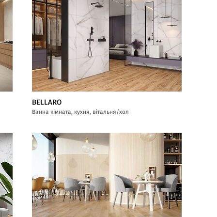
BELLARO
Ванна кімната, кухня, вітальня/хол