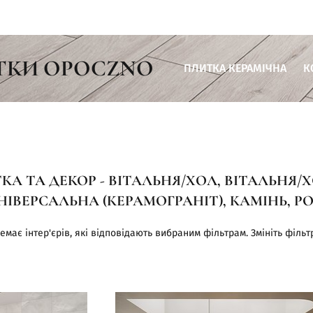
ТКИ OPOCZNO
ПЛИТКА КЕРАМІЧНА
К
Плитка для ванної кімнати
Плитка для кухні
Плитка для вітальні
А ТА ДЕКОР - ВІТАЛЬНЯ/ХОЛ, ВІТАЛЬНЯ/Х
Плитка для тераси
НІВЕРСАЛЬНА (КЕРАМОГРАНІТ), КАМІНЬ, 
Плитка для комерційних пр
емає інтер'єрів, які відповідають вибраним фільтрам. Змініть фільт