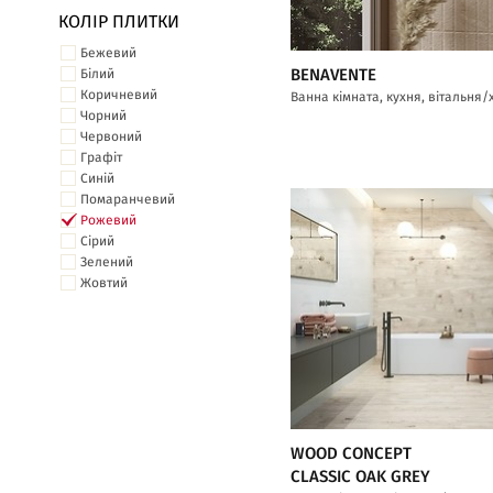
КОЛІР ПЛИТКИ
Бежевий
BENAVENTE
Білий
Коричневий
Ванна кімната, кухня, вітальня/
Чорний
Червоний
Графіт
Синій
Помаранчевий
Рожевий
Сірий
Зелений
Жовтий
WOOD CONCEPT
CLASSIC OAK GREY