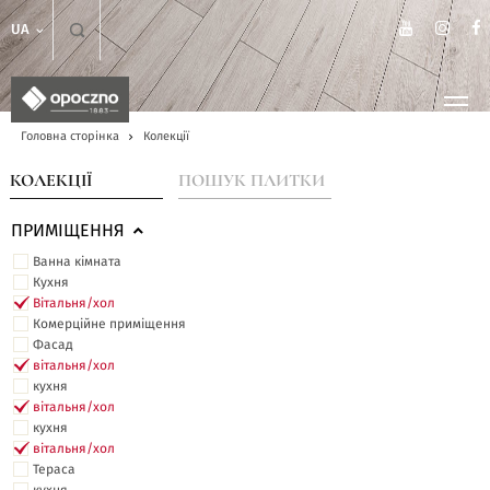
UA
Головна сторінка
Колекції
КОЛЕКЦІЇ
ПОШУК ПЛИТКИ
ПРИМІЩЕННЯ
Ванна кімната
Кухня
Вітальня/хол
Комерційне приміщення
Фасад
вітальня/хол
кухня
вітальня/хол
кухня
вітальня/хол
Тераса