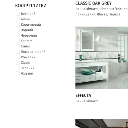
CLASSIC OAK GREY
КОЛІР ПЛИТКИ
Ванна кімната, Вітальня/хол, К
Бежевий
приміщення, Фасад, Тераса
Білий
Коричневий
Чорний
Червоний
Графіт
Синій
Помаранчевий
Рожевий
Сірий
Зелений
Жовтий
EFFECTA
Ванна кімната