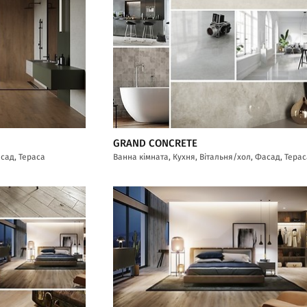
GRAND CONCRETE
асад, Тераса
Ванна кімната, Кухня, Вітальня/хол, Фасад, Тера