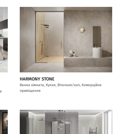
HARMONY STONE
Ванна кімната, Кухня, Вітальня/хол, Комерційне
приміщення
са