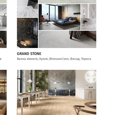
GRAND STONE
са
Ванна кімната, Кухня, Вітальня/хол, Фасад, Тераса