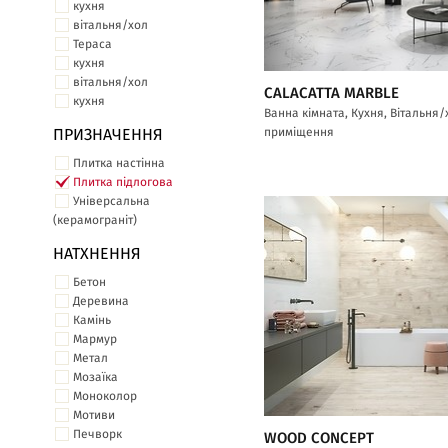
кухня
вітальня/хол
Тераса
кухня
вітальня/хол
CALACATTA MARBLE
кухня
Ванна кімната, Кухня, Вітальня
приміщення
ПРИЗНАЧЕННЯ
Плитка настінна
Плитка підлогова
Універсальна
(керамограніт)
НАТХНЕННЯ
Бетон
Деревина
Камінь
Мармур
Метал
Мозаїка
Моноколор
Мотиви
Печворк
WOOD CONCEPT