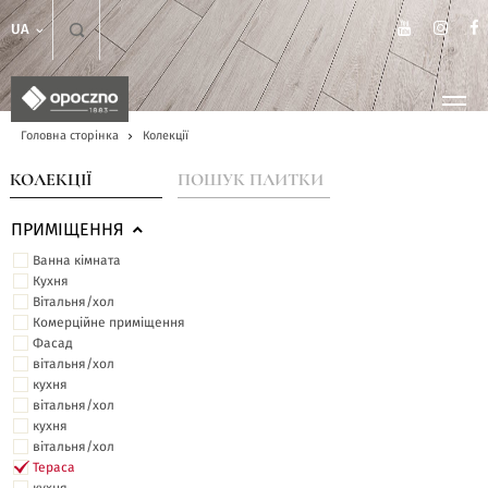
UA
Головна сторінка
Колекції
КОЛЕКЦІЇ
ПОШУК ПЛИТКИ
ПРИМІЩЕННЯ
Ванна кімната
Кухня
Вітальня/хол
Комерційне приміщення
Фасад
вітальня/хол
кухня
вітальня/хол
кухня
вітальня/хол
Тераса