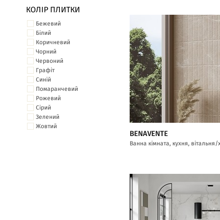
КОЛІР ПЛИТКИ
Бежевий
Білий
Коричневий
Чорний
Червоний
Графіт
Синій
Помаранчевий
Рожевий
Сірий
Зелений
Жовтий
BENAVENTE
Ванна кімната, кухня, вітальня/