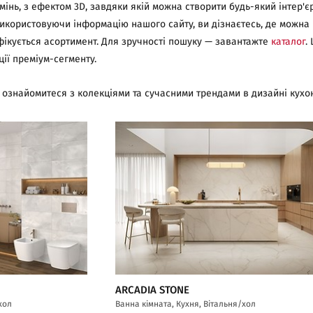
амінь, з ефектом 3D, завдяки якій можна створити будь-який інтер'
икористовуючи інформацію нашого сайту, ви дізнаєтесь, де можна куп
фікується асортимент. Для зручності пошуку — завантажте
каталог
.
ції преміум-сегменту.
 ознайомитеся з колекціями та сучасними трендами в дизайні кухон
ARCADIA STONE
хол
Ванна кімната, Кухня, Вітальня/хол