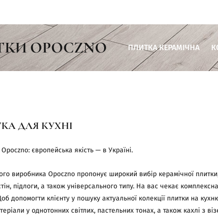
ТКИ OPOCZNO
ПЛИТКА КЕРАМІЧНА
К
Плитка для ванної кімнати
Плитка для кухні
Плитка для вітальні
КА ДЛЯ КУХНІ
Плитка для тераси
Плитка для комерційних пр
 Opoczno: європейська якість — в Україні.
го виробника Opoczno пропонує широкий вибір керамічної плитки, 
тін, підлоги, а також універсального типу. На вас чекає комплексн
 Щоб допомогти клієнту у пошуку актуальної колекції плитки на кух
ріали у однотонних світлих, пастельних тонах, а також кахлі з ві