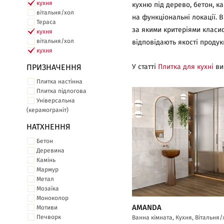
кухня
кухню під дерево, бетон, к
вітальня/хол
на функціональні локації. В
Тераса
за якими критеріями класи
кухня
вітальня/хол
відповідають якості продук
кухня
ПРИЗНАЧЕННЯ
У статті
Плитка для кухні
ви
Плитка настінна
Плитка підлогова
Універсальна
(керамограніт)
НАТХНЕННЯ
Бетон
Деревина
Камінь
Мармур
Метал
Мозаїка
Моноколор
AMANDA
Мотиви
Печворк
Ванна кімната, Кухня, Вітальня/