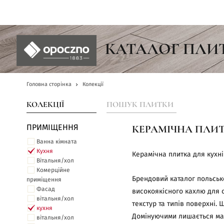
UA
КАТАЛОГ ПЛИ
Головна сторінка
Колекції
КОЛЕКЦІЇ
ПОШУК ПЛИТКИ
ПРИМІЩЕННЯ
КЕРАМІЧНА ПЛИТ
Ванна кімната
Кухня
Керамічна плитка для кухні
Вітальня/хол
Комерційне
Брендовий каталог польсько
приміщення
Фасад
високоякісного кахлю для с
вітальня/хол
текстур та типів поверхні.
кухня
Домінуючими лишається мате
вітальня/хол