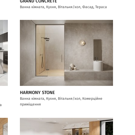
GRAND CONCRETE
Ванна кімната, Кухня, Вітальня/хол, Фасад, Тераса
HARMONY STONE
Ванна кімната, Кухня, Вітальня/хол, Комерційне
приміщення
са