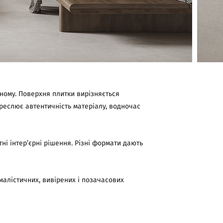
ному. Поверхня плитки вирізняється
реслює автентичність матеріалу, водночас
ні інтер’єрні рішення. Різні формати дають
малістичних, вивірених і позачасових