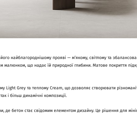
його найблагороднішому прояві — м’якому, світлому та збалансова
м малюнком, що надає їй природної глибини. Матовe покриття підк
у Light Grey та теплому Cream, що дозволяє створювати різноманіт
ак і більш динамічні композиції.
и, де бетон стає свідомим елементом дизайну. Це рішення для міні