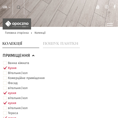
UA
Головна сторінка
Колекції
КОЛЕКЦІЇ
ПОШУК ПЛИТКИ
ПРИМІЩЕННЯ
Ванна кімната
Кухня
Вітальня/хол
Комерційне приміщення
Фасад
вітальня/хол
кухня
вітальня/хол
кухня
вітальня/хол
Тераса