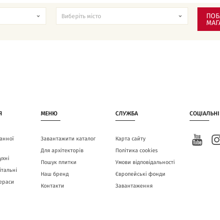
ПОБ
МАГ
Я
МЕНЮ
СЛУЖБА
СОЦІАЛЬНІ
анної
Завантажити каталог
Карта сайту
Для архітекторів
Політика cookies
ухні
Пошук плитки
Умови відповідальності
італьні
Наш бренд
Європейські фонди
тераси
Контакти
Завантаження