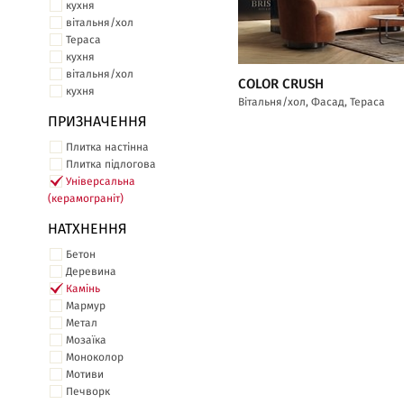
кухня
вітальня/хол
Тераса
кухня
вітальня/хол
COLOR CRUSH
кухня
Вітальня/хол, Фасад, Тераса
ПРИЗНАЧЕННЯ
Плитка настінна
Плитка підлогова
Універсальна
(керамограніт)
НАТХНЕННЯ
Бетон
Деревина
Камінь
Мармур
Метал
Мозаїка
Моноколор
Мотиви
Печворк