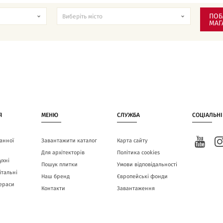
ПОБ
МАГ
Я
МЕНЮ
СЛУЖБА
СОЦІАЛЬНІ
анної
Завантажити каталог
Карта сайту
Для архітекторів
Політика cookies
ухні
Пошук плитки
Умови відповідальності
італьні
Наш бренд
Європейські фонди
тераси
Контакти
Завантаження