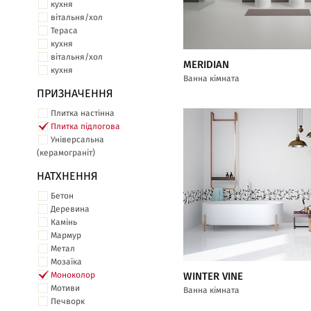
кухня
вітальня/хол
Тераса
кухня
вітальня/хол
MERIDIAN
кухня
Ванна кімната
ПРИЗНАЧЕННЯ
Плитка настінна
Плитка підлогова
Універсальна
(керамограніт)
НАТХНЕННЯ
Бетон
Деревина
Камінь
Мармур
Метал
Мозаїка
Моноколор
WINTER VINE
Мотиви
Ванна кімната
Печворк