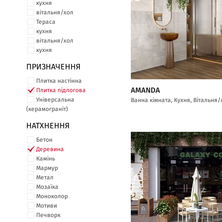
кухня
вітальня/хол
Тераса
кухня
вітальня/хол
кухня
ПРИЗНАЧЕННЯ
Плитка настінна
AMANDA
Плитка підлогова
Універсальна
Ванна кімната, Кухня, Вітальня/
(керамограніт)
НАТХНЕННЯ
Бетон
Деревина
Камінь
Мармур
Метал
Мозаїка
Моноколор
Мотиви
Печворк