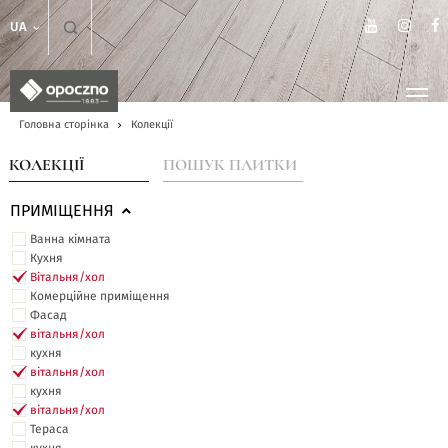
UA
Головна сторінка
Колекції
КОЛЕКЦІЇ
ПОШУК ПЛИТКИ
ПРИМІЩЕННЯ
Ванна кімната
Кухня
Вітальня/хол
Комерційне приміщення
Фасад
вітальня/хол
кухня
вітальня/хол
кухня
вітальня/хол
Тераса