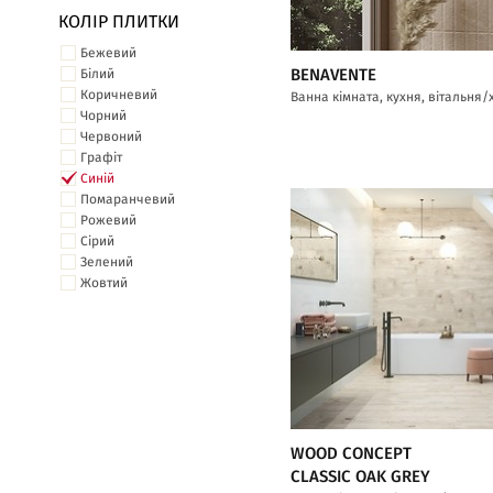
КОЛІР ПЛИТКИ
Бежевий
BENAVENTE
Білий
Коричневий
Ванна кімната, кухня, вітальня/
Чорний
Червоний
Графіт
Синій
Помаранчевий
Рожевий
Сірий
Зелений
Жовтий
WOOD CONCEPT
CLASSIC OAK GREY