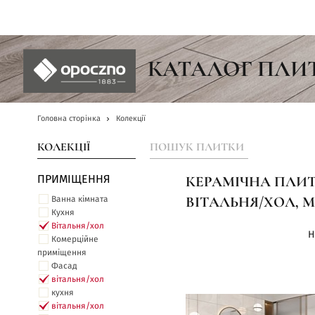
UA
КАТАЛОГ ПЛИ
Головна сторінка
Колекції
КОЛЕКЦІЇ
ПОШУК ПЛИТКИ
ПРИМІЩЕННЯ
КЕРАМІЧНА ПЛИТК
Ванна кімната
ВІТАЛЬНЯ/ХОЛ, М
Кухня
Вітальня/хол
Н
Комерційне
приміщення
Фасад
вітальня/хол
кухня
вітальня/хол