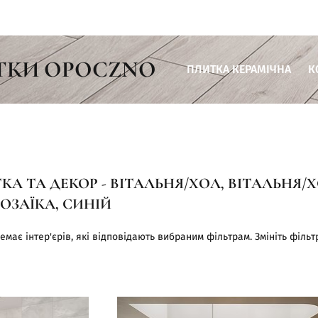
ТКИ OPOCZNO
ПЛИТКА КЕРАМІЧНА
К
Плитка для ванної кімнати
Плитка для кухні
Плитка для вітальні
А ТА ДЕКОР - ВІТАЛЬНЯ/ХОЛ, ВІТАЛЬНЯ/Х
Плитка для тераси
ОЗАЇКА, СИНІЙ
Плитка для комерційних пр
емає інтер'єрів, які відповідають вибраним фільтрам. Змініть фільт