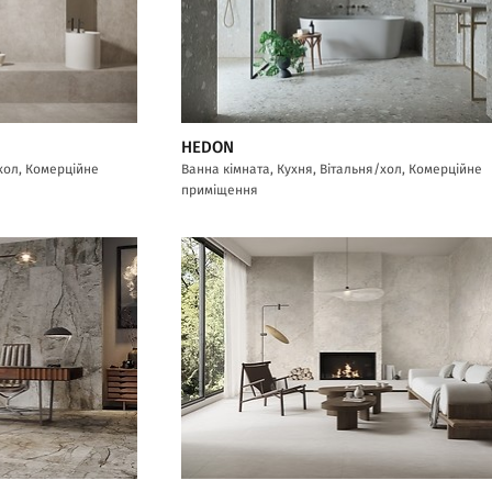
HEDON
/хол, Комерційне
Ванна кімната, Кухня, Вітальня/хол, Комерційне
приміщення