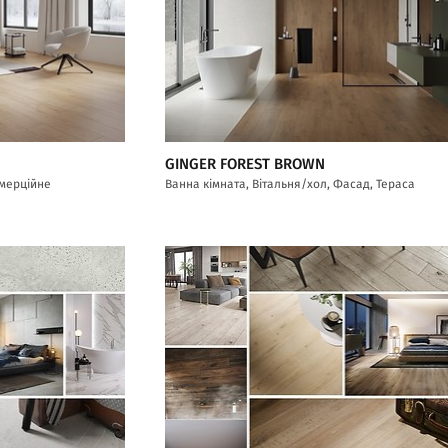
GINGER FOREST BROWN
омерційне
Ванна кімната, Вітальня/хол, Фасад, Тераса