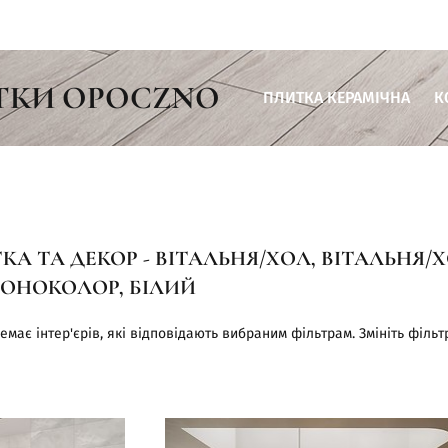
ТКИ OPOCZNO
ПЛИТКА КЕРАМІЧНА
К
Плитка для ванної кімнати
Плитка для кухні
Плитка для вітальні
А ТА ДЕКОР - ВІТАЛЬНЯ/ХОЛ, ВІТАЛЬНЯ/Х
Плитка для тераси
МОНОКОЛОР, БІЛИЙ
Плитка для комерційних пр
емає інтер'єрів, які відповідають вибраним фільтрам. Змініть фільт