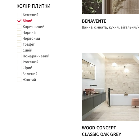
КОЛІР ПЛИТКИ
Бежевий
BENAVENTE
Білий
Коричневий
Ванна кімната, кухня, вітальня/
Чорний
Червоний
Графіт
Синій
Помаранчевий
Рожевий
Сірий
Зелений
Жовтий
WOOD CONCEPT
CLASSIC OAK GREY