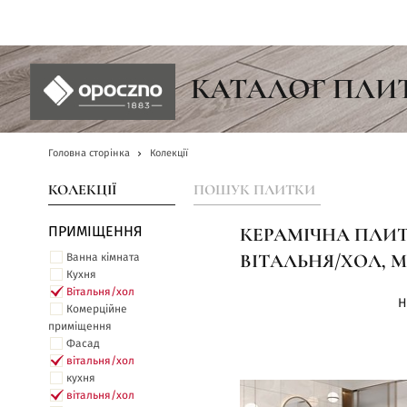
UA
КАТАЛОГ ПЛИ
Головна сторінка
Колекції
КОЛЕКЦІЇ
ПОШУК ПЛИТКИ
ПРИМІЩЕННЯ
КЕРАМІЧНА ПЛИТК
Ванна кімната
ВІТАЛЬНЯ/ХОЛ, 
Кухня
Вітальня/хол
Н
Комерційне
приміщення
Фасад
вітальня/хол
кухня
вітальня/хол