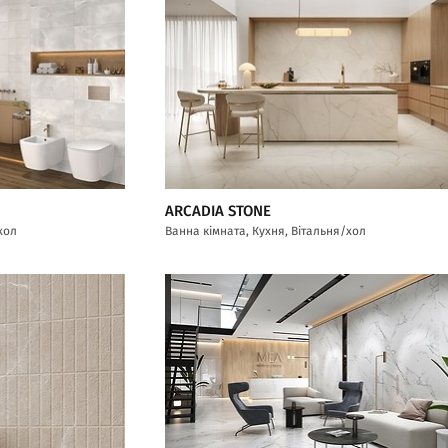
ARCADIA STONE
хол
Ванна кімната, Кухня, Вітальня/хол