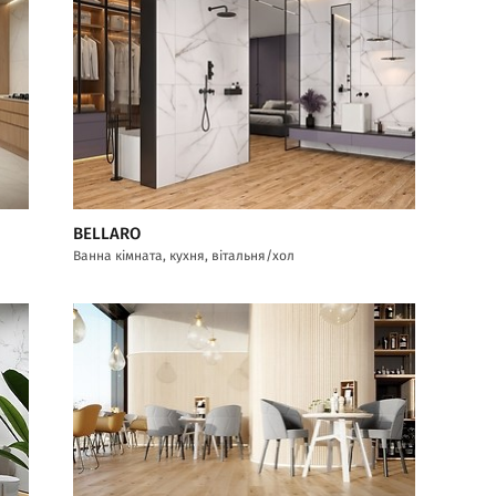
BELLARO
Ванна кімната, кухня, вітальня/хол