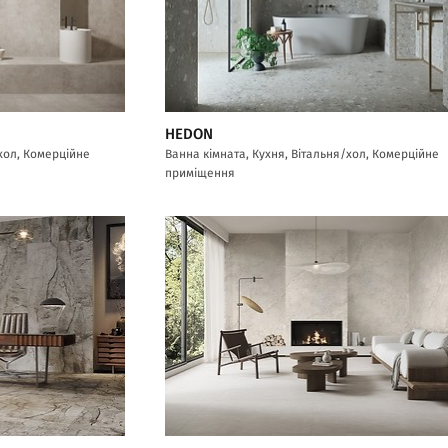
HEDON
/хол, Комерційне
Ванна кімната, Кухня, Вітальня/хол, Комерційне
приміщення