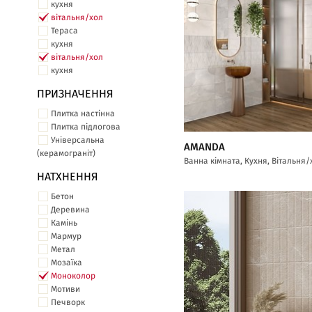
кухня
вітальня/хол
Тераса
кухня
вітальня/хол
кухня
ПРИЗНАЧЕННЯ
Плитка настінна
Плитка підлогова
Універсальна
AMANDA
(керамограніт)
Ванна кімната, Кухня, Вітальня/
НАТХНЕННЯ
Бетон
Деревина
Камінь
Мармур
Метал
Мозаїка
Моноколор
Мотиви
Печворк