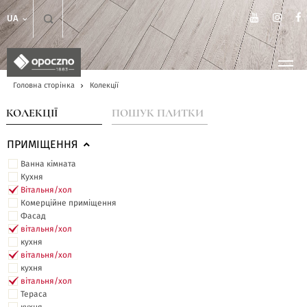
UA
Головна сторінка
Колекції
КОЛЕКЦІЇ
ПОШУК ПЛИТКИ
ПРИМІЩЕННЯ
Ванна кімната
Кухня
Вітальня/хол
Комерційне приміщення
Фасад
вітальня/хол
кухня
вітальня/хол
кухня
вітальня/хол
Тераса