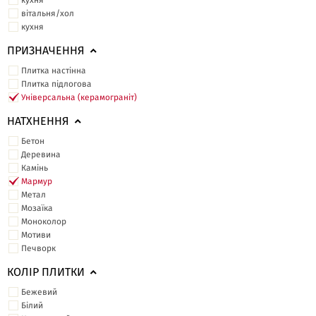
кухня
вітальня/хол
кухня
ПРИЗНАЧЕННЯ
Плитка настінна
Плитка підлогова
Універсальна (керамограніт)
НАТХНЕННЯ
Бетон
Деревина
Камінь
Мармур
Метал
Мозаїка
Моноколор
Мотиви
Печворк
КОЛІР ПЛИТКИ
Бежевий
Білий