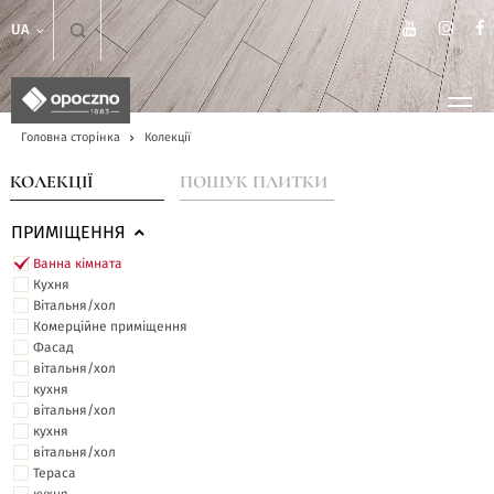
UA
Головна сторінка
Колекції
КОЛЕКЦІЇ
ПОШУК ПЛИТКИ
ПРИМІЩЕННЯ
Ванна кімната
Кухня
Вітальня/хол
Комерційне приміщення
Фасад
вітальня/хол
кухня
вітальня/хол
кухня
вітальня/хол
Тераса