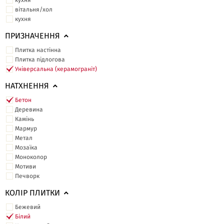
кухня
вітальня/хол
кухня
ПРИЗНАЧЕННЯ
Плитка настінна
Плитка підлогова
Універсальна (керамограніт)
НАТХНЕННЯ
Бетон
Деревина
Камінь
Мармур
Метал
Мозаїка
Моноколор
Мотиви
Печворк
КОЛІР ПЛИТКИ
Бежевий
Білий