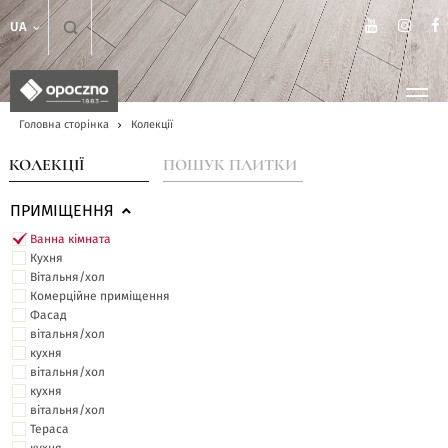
UA
Головна сторінка
Колекції
КОЛЕКЦІЇ
ПОШУК ПЛИТКИ
ПРИМІЩЕННЯ
Ванна кімната
Кухня
Вітальня/хол
Комерційне приміщення
Фасад
вітальня/хол
кухня
вітальня/хол
кухня
вітальня/хол
Тераса