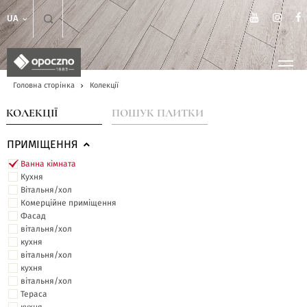
UA
Головна сторінка
Колекції
КОЛЕКЦІЇ
ПОШУК ПЛИТКИ
ПРИМІЩЕННЯ
Ванна кімната
Кухня
Вітальня/хол
Комерційне приміщення
Фасад
вітальня/хол
кухня
вітальня/хол
кухня
вітальня/хол
Тераса