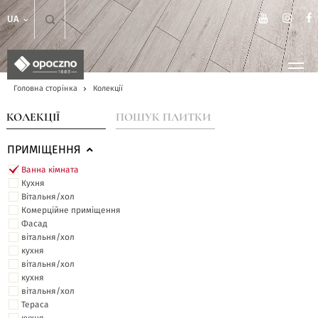
UA
Головна сторінка
Колекції
КОЛЕКЦІЇ
ПОШУК ПЛИТКИ
ПРИМІЩЕННЯ
Ванна кімната
Кухня
Вітальня/хол
Комерційне приміщення
Фасад
вітальня/хол
кухня
вітальня/хол
кухня
вітальня/хол
Тераса