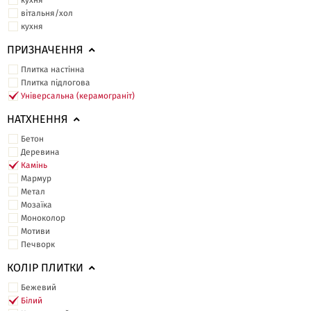
кухня
вітальня/хол
кухня
ПРИЗНАЧЕННЯ
Плитка настінна
Плитка підлогова
Універсальна (керамограніт)
НАТХНЕННЯ
Бетон
Деревина
Камінь
Мармур
Метал
Мозаїка
Моноколор
Мотиви
Печворк
КОЛІР ПЛИТКИ
Бежевий
Білий