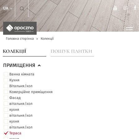
UA
Головна сторінка
Колекції
КОЛЕКЦІЇ
ПОШУК ПЛИТКИ
ПРИМІЩЕННЯ
Ванна кімната
Кухня
Вітальня/хол
Комерційне приміщення
Фасад
вітальня/хол
кухня
вітальня/хол
кухня
вітальня/хол
Тераса