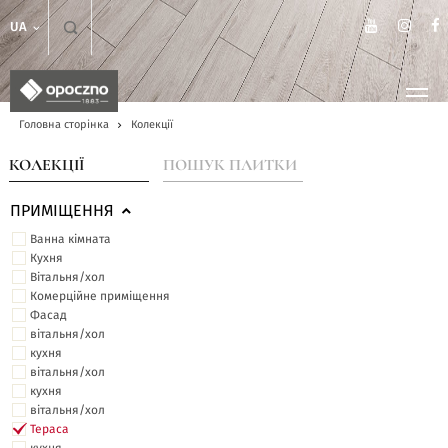
UA
Головна сторінка
Колекції
КОЛЕКЦІЇ
ПОШУК ПЛИТКИ
ПРИМІЩЕННЯ
Ванна кімната
Кухня
Вітальня/хол
Комерційне приміщення
Фасад
вітальня/хол
кухня
вітальня/хол
кухня
вітальня/хол
Тераса