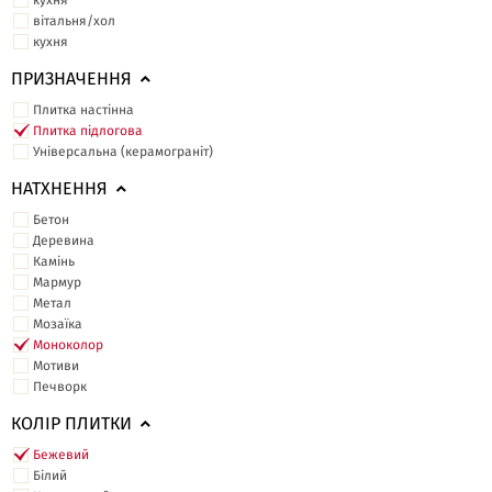
кухня
вітальня/хол
кухня
ПРИЗНАЧЕННЯ
Плитка настінна
Плитка підлогова
Універсальна (керамограніт)
НАТХНЕННЯ
Бетон
Деревина
Камінь
Мармур
Метал
Мозаїка
Моноколор
Мотиви
Печворк
КОЛІР ПЛИТКИ
Бежевий
Білий