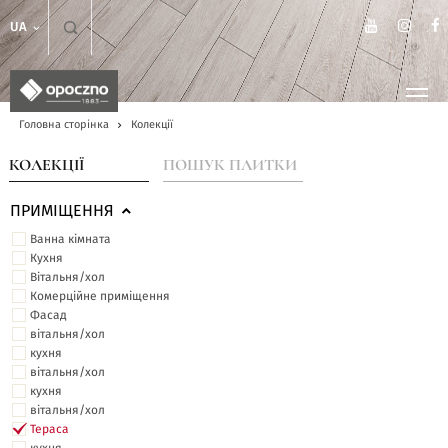
UA
Головна сторінка
Колекції
КОЛЕКЦІЇ
ПОШУК ПЛИТКИ
ПРИМІЩЕННЯ
Ванна кімната
Кухня
Вітальня/хол
Комерційне приміщення
Фасад
вітальня/хол
кухня
вітальня/хол
кухня
вітальня/хол
Тераса