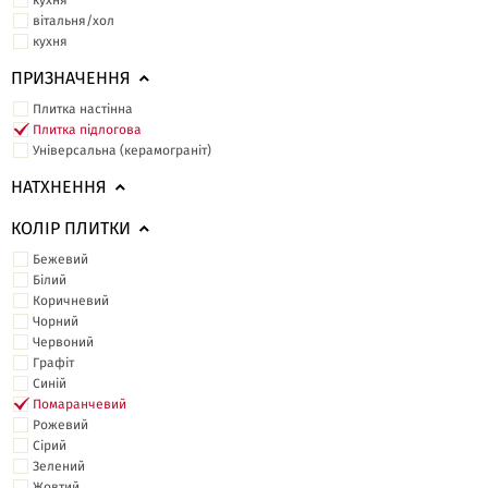
кухня
вітальня/хол
кухня
ПРИЗНАЧЕННЯ
Плитка настінна
Плитка підлогова
Універсальна (керамограніт)
НАТХНЕННЯ
КОЛІР ПЛИТКИ
Бежевий
Білий
Коричневий
Чорний
Червоний
Графіт
Синій
Помаранчевий
Рожевий
Сірий
Зелений
Жовтий