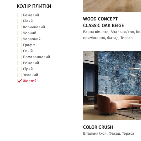
КОЛІР ПЛИТКИ
Бежевий
WOOD CONCEPT
Білий
CLASSIC OAK BEIGE
Коричневий
Ванна кімната, Вітальня/хол, К
Чорний
приміщення, Фасад, Тераса
Червоний
Графіт
Синій
Помаранчевий
Рожевий
Сірий
Зелений
Жовтий
COLOR CRUSH
Вітальня/хол, Фасад, Тераса