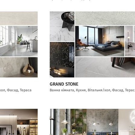
GRAND STONE
хол, Фасад, Тераса
Ванна кімната, Кухня, Вітальня/хол, Фасад, Тера