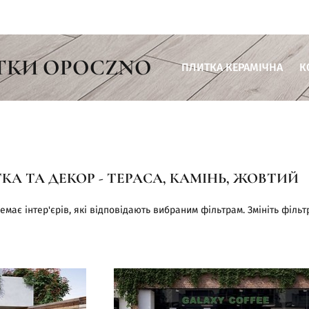
ТКИ OPOCZNO
ПЛИТКА КЕРАМІЧНА
К
Плитка для ванної кімнати
Плитка для кухні
Плитка для вітальні
КА ТА ДЕКОР - ТЕРАСА, КАМІНЬ, ЖОВТИЙ
Плитка для тераси
Плитка для комерційних пр
емає інтер'єрів, які відповідають вибраним фільтрам. Змініть фільт