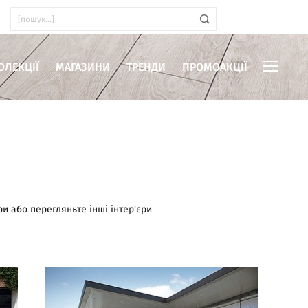
ОЛЕКЦІЇ
МАГАЗИНИ
ТРЕНДИ
ПРОМОАКЦІЇ
иміщень
ри або перегляньте інші інтер'єри