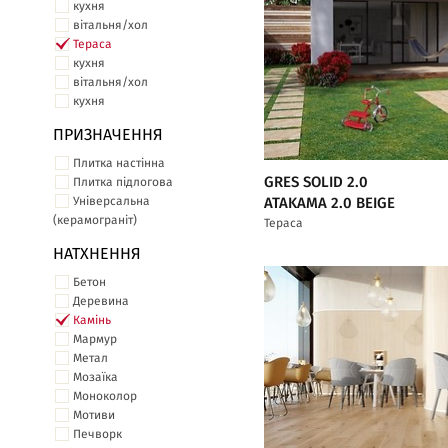
кухня
вітальня/хол
Тераса
кухня
вітальня/хол
кухня
ПРИЗНАЧЕННЯ
Плитка настінна
GRES SOLID 2.0
Плитка підлогова
Універсальна
ATAKAMA 2.0 BEIGE
(керамограніт)
Тераса
НАТХНЕННЯ
Бетон
Деревина
Камінь
Мармур
Метал
Мозаїка
Моноколор
Мотиви
Печворк