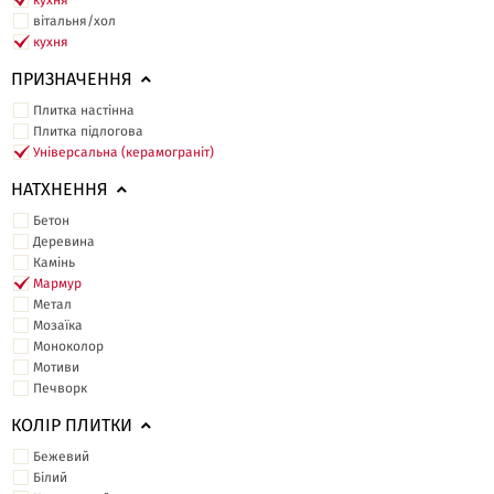
кухня
вітальня/хол
кухня
ПРИЗНАЧЕННЯ
Плитка настінна
Плитка підлогова
Універсальна (керамограніт)
НАТХНЕННЯ
Бетон
Деревина
Камінь
Мармур
Метал
Мозаїка
Моноколор
Мотиви
Печворк
КОЛІР ПЛИТКИ
Бежевий
Білий