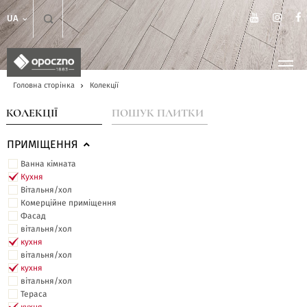
UA
Головна сторінка
Колекції
КОЛЕКЦІЇ
ПОШУК ПЛИТКИ
ПРИМІЩЕННЯ
Ванна кімната
Кухня
Вітальня/хол
Комерційне приміщення
Фасад
вітальня/хол
кухня
вітальня/хол
кухня
вітальня/хол
Тераса