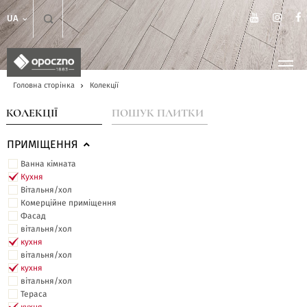
UA
Головна сторінка
Колекції
КОЛЕКЦІЇ
ПОШУК ПЛИТКИ
ПРИМІЩЕННЯ
Ванна кімната
Кухня
Вітальня/хол
Комерційне приміщення
Фасад
вітальня/хол
кухня
вітальня/хол
кухня
вітальня/хол
Тераса