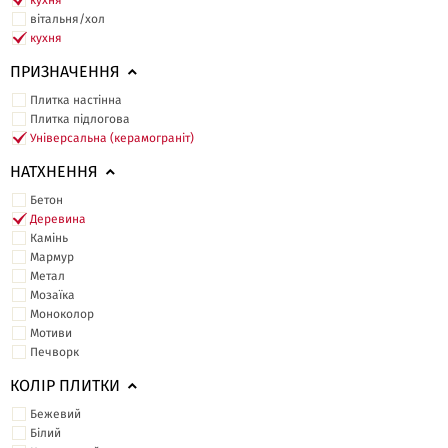
кухня
вітальня/хол
кухня
ПРИЗНАЧЕННЯ
Плитка настінна
Плитка підлогова
Універсальна (керамограніт)
НАТХНЕННЯ
Бетон
Деревина
Камінь
Мармур
Метал
Мозаїка
Моноколор
Мотиви
Печворк
КОЛІР ПЛИТКИ
Бежевий
Білий