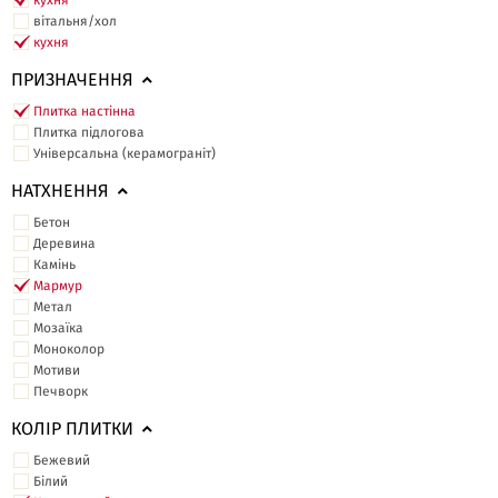
кухня
вітальня/хол
кухня
ПРИЗНАЧЕННЯ
Плитка настінна
Плитка підлогова
Універсальна (керамограніт)
НАТХНЕННЯ
Бетон
Деревина
Камінь
Мармур
Метал
Мозаїка
Моноколор
Мотиви
Печворк
КОЛІР ПЛИТКИ
Бежевий
Білий