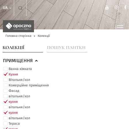
UA
Головна сторінка
Колекції
КОЛЕКЦІЇ
ПОШУК ПЛИТКИ
ПРИМІЩЕННЯ
Ванна кімната
Кухня
Вітальня/хол
Комерційне приміщення
Фасад
вітальня/хол
кухня
вітальня/хол
кухня
вітальня/хол
Тераса