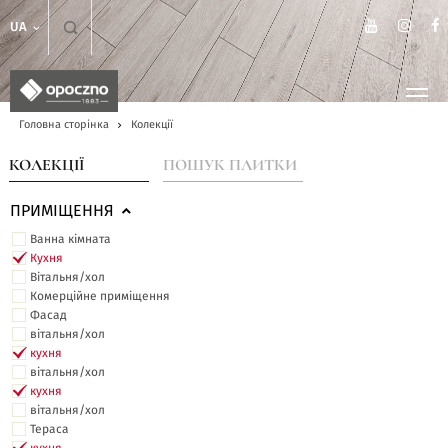
UA
Головна сторінка
Колекції
КОЛЕКЦІЇ
ПОШУК ПЛИТКИ
ПРИМІЩЕННЯ
Ванна кімната
Кухня
Вітальня/хол
Комерційне приміщення
Фасад
вітальня/хол
кухня
вітальня/хол
кухня
вітальня/хол
Тераса