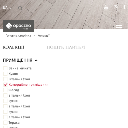
UA
Головна сторінка
Колекції
КОЛЕКЦІЇ
ПОШУК ПЛИТКИ
ПРИМІЩЕННЯ
Ванна кімната
Кухня
Вітальня/хол
Комерційне приміщення
Фасад
вітальня/хол
кухня
вітальня/хол
кухня
вітальня/хол
Тераса