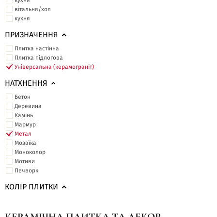
кухня
вітальня/хол
кухня
ПРИЗНАЧЕННЯ
Плитка настінна
Плитка підлогова
Універсальна (керамограніт)
НАТХНЕННЯ
Бетон
Деревина
Камінь
Мармур
Метал
Мозаїка
Моноколор
Мотиви
Печворк
КОЛІР ПЛИТКИ
КЕРАМІЧНА ПЛИТКА ТА ДЕКОР -